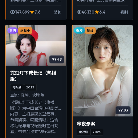
事，节奏紧凑、画面清晰，
事，节奏紧凑、画面清晰，
适合移动端与电视端随时在
适合移动端与电视端随时在
147,899
7.6
48,130
6.4
恐怖
喜剧
线观看，带来沉浸式视听体
线观看，带来沉浸式视听体
验。
验。
台湾
香港
连载中
院线
99:48
霓虹灯下成长记（热播
版）
电视剧
2025
主演：
陈坤、沈腾 等
《霓虹灯下成长记（热播
版）》为中国台湾电视剧类
99:03
内容，主打悬疑类型叙事，
节奏紧凑、画面清晰，适合
寒夜悬案
移动端与电视端随时在线观
看，带来沉浸式视听体验。
电视剧
2025