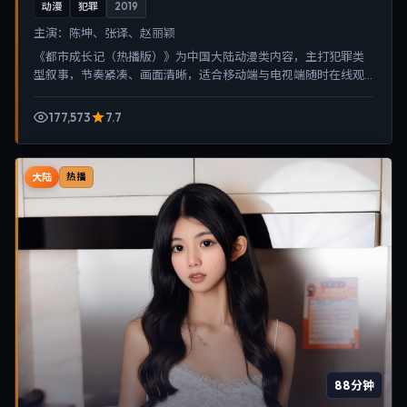
动漫
犯罪
2019
主演：
陈坤、张译、赵丽颖
《都市成长记（热播版）》为中国大陆动漫类内容，主打犯罪类
型叙事，节奏紧凑、画面清晰，适合移动端与电视端随时在线观
看，带来沉浸式视听体验。
177,573
7.7
大陆
热播
88分钟