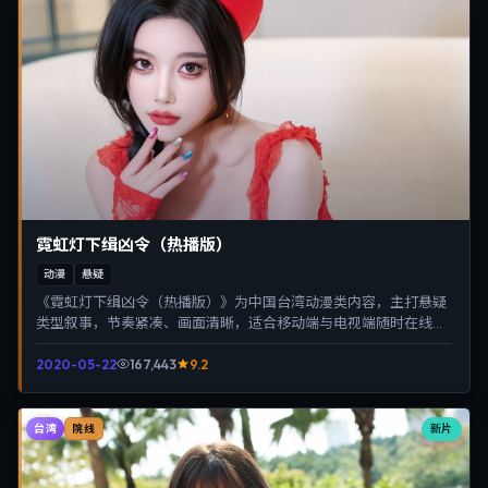
霓虹灯下缉凶令（热播版）
动漫
悬疑
《霓虹灯下缉凶令（热播版）》为中国台湾动漫类内容，主打悬疑
类型叙事，节奏紧凑、画面清晰，适合移动端与电视端随时在线观
看，带来沉浸式视听体验。
2020-05-22
167,443
9.2
台湾
新片
院线