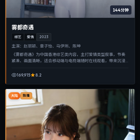
144分钟
雾都奇遇
综艺
爱情
2023
主演：
赵丽颖、章子怡、马伊琍、陈坤
《雾都奇遇》为中国香港综艺类内容，主打爱情类型叙事，节奏
紧凑、画面清晰，适合移动端与电视端随时在线观看，带来沉浸
式视听体验。
169,915
8.2
大陆
独播