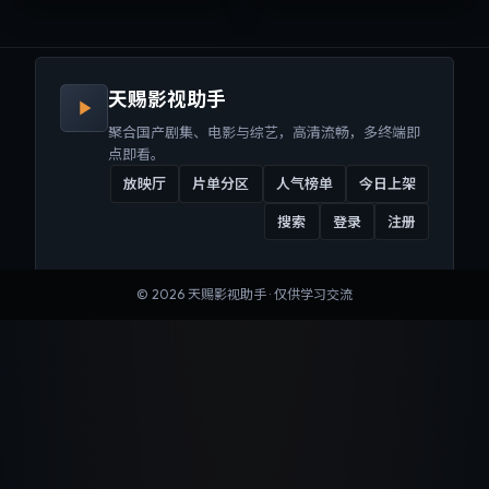
来沉浸式视听体验。
听体验。
天赐影视助手
聚合国产剧集、电影与综艺，高清流畅，多终端即
点即看。
放映厅
片单分区
人气榜单
今日上架
搜索
登录
注册
©
2026
天赐影视助手
· 仅供学习交流