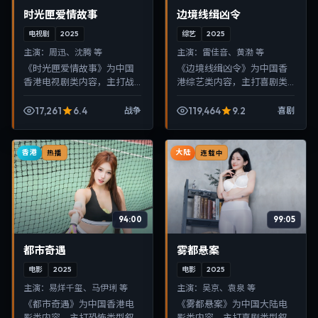
时光匣爱情故事
边境线缉凶令
电视剧
2025
综艺
2025
主演：
周迅、沈腾 等
主演：
雷佳音、黄渤 等
《时光匣爱情故事》为中国
《边境线缉凶令》为中国香
香港电视剧类内容，主打战
港综艺类内容，主打喜剧类
争类型叙事，节奏紧凑、画
型叙事，节奏紧凑、画面清
面清晰，适合移动端与电视
晰，适合移动端与电视端随
17,261
6.4
119,464
9.2
战争
喜剧
端随时在线观看，带来沉浸
时在线观看，带来沉浸式视
式视听体验。
听体验。
香港
大陆
热播
连载中
94:00
99:05
都市奇遇
雾都悬案
电影
2025
电影
2025
主演：
易烊千玺、马伊琍 等
主演：
吴京、袁泉 等
《都市奇遇》为中国香港电
《雾都悬案》为中国大陆电
影类内容，主打恐怖类型叙
影类内容，主打喜剧类型叙