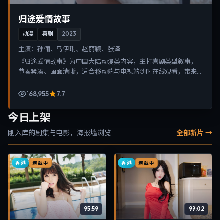
归途爱情故事
动漫
喜剧
2023
主演：
孙俪、马伊琍、赵丽颖、张译
《归途爱情故事》为中国大陆动漫类内容，主打喜剧类型叙事，
节奏紧凑、画面清晰，适合移动端与电视端随时在线观看，带来
沉浸式视听体验。
168,955
7.7
今日上架
刚入库的剧集与电影，海报墙浏览
全部新片 →
香港
香港
连载中
连载中
95:59
99:02