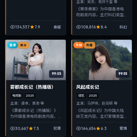
主演：
吴京、易烊千玺 等
《寒夜悬案》为中国香港电
视剧类内容，主打科幻类型
叙事，节奏紧凑、画面清
晰，适合移动端与电视端随
134,537
7.9
108,816
8.4
悬疑
科幻
时在线观看，带来沉浸式视
听体验。
香港
大陆
高分
热播
99:05
99:55
雾都成长记（热播版）
风起成长记
电视剧
2025
综艺
2025
主演：
谭卓、黄渤 等
主演：
马伊琍、赵丽颖 等
《雾都成长记（热播版）》
《风起成长记》为中国大陆
为中国香港电视剧类内容，
综艺类内容，主打爱情类型
主打犯罪类型叙事，节奏紧
叙事，节奏紧凑、画面清
凑、画面清晰，适合移动端
晰，适合移动端与电视端随
30,667
7.5
164,654
6.3
犯罪
爱情
与电视端随时在线观看，带
时在线观看，带来沉浸式视