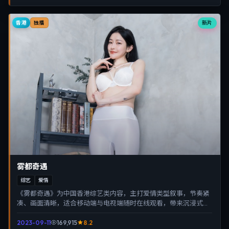
香港
新片
独播
雾都奇遇
综艺
爱情
《雾都奇遇》为中国香港综艺类内容，主打爱情类型叙事，节奏紧
凑、画面清晰，适合移动端与电视端随时在线观看，带来沉浸式视
听体验。
2023-09-11
169,915
8.2