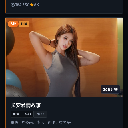
184,330
8.9
大陆
独播
168分钟
长安爱情故事
动漫
科幻
2022
主演：
周冬雨、廖凡、孙俪、黄渤 等