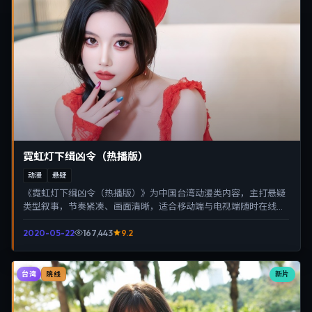
霓虹灯下缉凶令（热播版）
动漫
悬疑
《霓虹灯下缉凶令（热播版）》为中国台湾动漫类内容，主打悬疑
类型叙事，节奏紧凑、画面清晰，适合移动端与电视端随时在线观
看，带来沉浸式视听体验。
2020-05-22
167,443
9.2
台湾
新片
院线