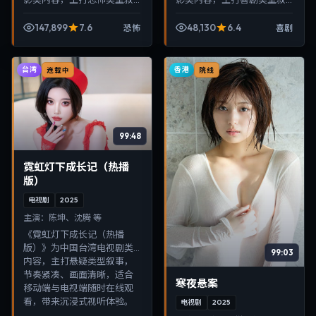
事，节奏紧凑、画面清晰，
事，节奏紧凑、画面清晰，
适合移动端与电视端随时在
适合移动端与电视端随时在
147,899
7.6
48,130
6.4
恐怖
喜剧
线观看，带来沉浸式视听体
线观看，带来沉浸式视听体
验。
验。
台湾
香港
连载中
院线
99:48
霓虹灯下成长记（热播
版）
电视剧
2025
主演：
陈坤、沈腾 等
《霓虹灯下成长记（热播
版）》为中国台湾电视剧类
99:03
内容，主打悬疑类型叙事，
节奏紧凑、画面清晰，适合
寒夜悬案
移动端与电视端随时在线观
看，带来沉浸式视听体验。
电视剧
2025