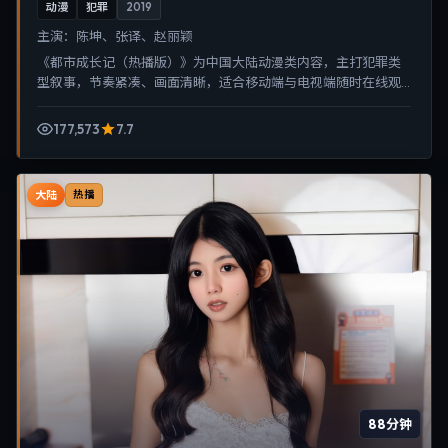
动漫
犯罪
2019
主演：
陈坤、张译、赵丽颖
《都市成长记（热播版）》为中国大陆动漫类内容，主打犯罪类
型叙事，节奏紧凑、画面清晰，适合移动端与电视端随时在线观
看，带来沉浸式视听体验。
177,573
7.7
大陆
热播
88分钟