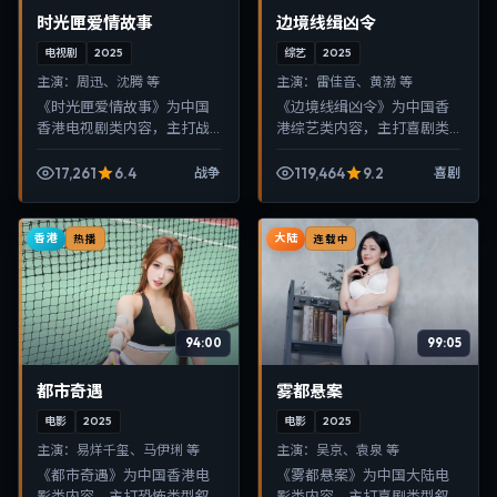
时光匣爱情故事
边境线缉凶令
电视剧
2025
综艺
2025
主演：
周迅、沈腾 等
主演：
雷佳音、黄渤 等
《时光匣爱情故事》为中国
《边境线缉凶令》为中国香
香港电视剧类内容，主打战
港综艺类内容，主打喜剧类
争类型叙事，节奏紧凑、画
型叙事，节奏紧凑、画面清
面清晰，适合移动端与电视
晰，适合移动端与电视端随
17,261
6.4
119,464
9.2
战争
喜剧
端随时在线观看，带来沉浸
时在线观看，带来沉浸式视
式视听体验。
听体验。
香港
大陆
热播
连载中
94:00
99:05
都市奇遇
雾都悬案
电影
2025
电影
2025
主演：
易烊千玺、马伊琍 等
主演：
吴京、袁泉 等
《都市奇遇》为中国香港电
《雾都悬案》为中国大陆电
影类内容，主打恐怖类型叙
影类内容，主打喜剧类型叙