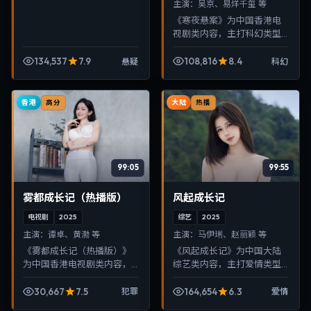
主演：
吴京、易烊千玺 等
《寒夜悬案》为中国香港电
视剧类内容，主打科幻类型
叙事，节奏紧凑、画面清
晰，适合移动端与电视端随
134,537
7.9
108,816
8.4
悬疑
科幻
时在线观看，带来沉浸式视
听体验。
香港
大陆
高分
热播
99:05
99:55
雾都成长记（热播版）
风起成长记
电视剧
2025
综艺
2025
主演：
谭卓、黄渤 等
主演：
马伊琍、赵丽颖 等
《雾都成长记（热播版）》
《风起成长记》为中国大陆
为中国香港电视剧类内容，
综艺类内容，主打爱情类型
主打犯罪类型叙事，节奏紧
叙事，节奏紧凑、画面清
凑、画面清晰，适合移动端
晰，适合移动端与电视端随
30,667
7.5
164,654
6.3
犯罪
爱情
与电视端随时在线观看，带
时在线观看，带来沉浸式视