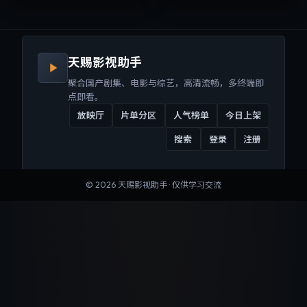
来沉浸式视听体验。
听体验。
天赐影视助手
聚合国产剧集、电影与综艺，高清流畅，多终端即
点即看。
放映厅
片单分区
人气榜单
今日上架
搜索
登录
注册
©
2026
天赐影视助手
· 仅供学习交流