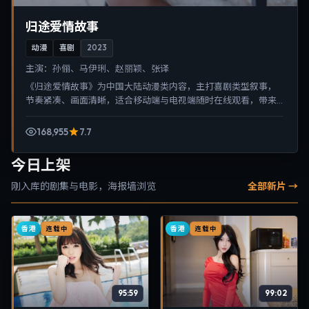
归途爱情故事
动漫
喜剧
2023
主演：
孙俪、马伊琍、赵丽颖、张译
《归途爱情故事》为中国大陆动漫类内容，主打喜剧类型叙事，
节奏紧凑、画面清晰，适合移动端与电视端随时在线观看，带来
沉浸式视听体验。
168,955
7.7
今日上架
刚入库的剧集与电影，海报墙浏览
全部新片 →
香港
香港
连载中
连载中
95:59
99:02