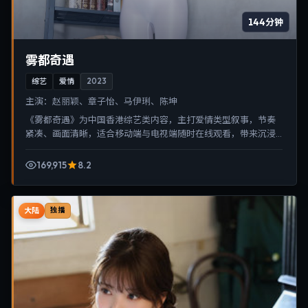
144分钟
雾都奇遇
综艺
爱情
2023
主演：
赵丽颖、章子怡、马伊琍、陈坤
《雾都奇遇》为中国香港综艺类内容，主打爱情类型叙事，节奏
紧凑、画面清晰，适合移动端与电视端随时在线观看，带来沉浸
式视听体验。
169,915
8.2
大陆
独播