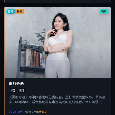
香港
新片
独播
雾都奇遇
综艺
爱情
《雾都奇遇》为中国香港综艺类内容，主打爱情类型叙事，节奏紧
凑、画面清晰，适合移动端与电视端随时在线观看，带来沉浸式视
听体验。
2023-09-11
169,915
8.2