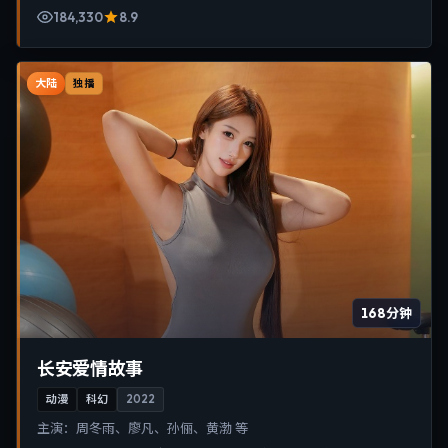
184,330
8.9
大陆
独播
168分钟
长安爱情故事
动漫
科幻
2022
主演：
周冬雨、廖凡、孙俪、黄渤 等